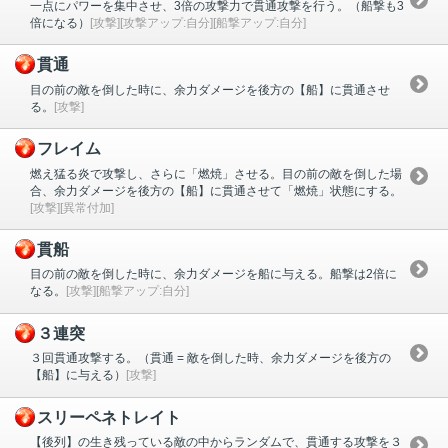
一点にパワーを集中させ、3倍の攻撃力で貫通攻撃を行う。（船撃も3
倍になる）
[攻撃][攻撃アップ:自分][船撃アップ:自分]
貫通
目の前の敵を倒した時に、余力ダメージを後方の【船】に貫通させ
る。
[攻撃]
フレイム
燃え猛る炎で攻撃し、さらに「燃焼」させる。目の前の敵を倒した場
合、余力ダメージを後方の【船】に貫通させて「燃焼」状態にする。
[攻撃][異常付加]
貫船
目の前の敵を倒した時に、余力ダメージを船に与える。船撃は2倍に
なる。
[攻撃][船撃アップ:自分]
３連突
３回貫通攻撃する。（貫通 = 敵を倒した時、余力ダメージを後方の
【船】に与える）
[攻撃]
スリーペネトレイト
【後列】の生き残っている敵の中からランダムで、貫通する攻撃を３