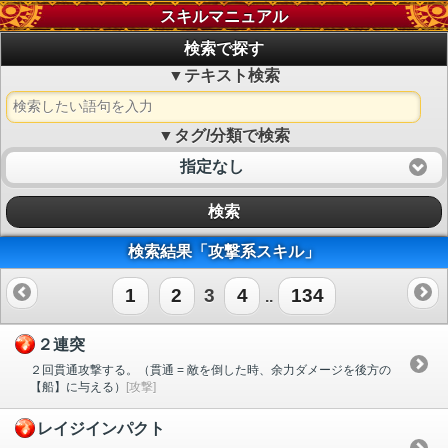
スキルマニュアル
検索で探す
▼テキスト検索
▼タグ/分類で検索
指定なし
検索
検索結果「攻撃系スキル」
1
2
3
4
134
..
２連突
２回貫通攻撃する。（貫通 = 敵を倒した時、余力ダメージを後方の
【船】に与える）
[攻撃]
レイジインパクト