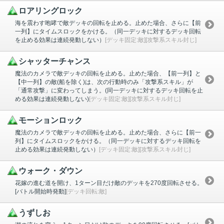
ロアリングロック
海を震わす咆哮で敵デッキの回転を止める。止めた場合、さらに【前
一列】にタイムスロックをかける。（同一デッキに対するデッキ回転
を止める効果は連続発動しない）
[デッキ固定:敵][攻撃系スキル封じ]
シャッターチャンス
魔法のカメラで敵デッキの回転を止める。止めた場合、【前一列】と
【中一列】の敵(船を除く)は、次の行動時のみ「攻撃系スキル」が
「通常攻撃」に変わってしまう。(同一デッキに対するデッキ回転を止
める効果は連続発動しない)
[デッキ固定:敵][攻撃系スキル封じ]
モーションロック
魔法のカメラで敵デッキの回転を止める。止めた場合、さらに【前一
列】にタイムスロックをかける。（同一デッキに対するデッキ回転を
止める効果は連続発動しない）
[デッキ固定:敵][攻撃系スキル封じ]
ウォーク・ダウン
花嫁の進む道を開け、1ターン目だけ敵のデッキを270度回転させる。
[バトル開始時発動]
[デッキ回転:敵]
うずしお