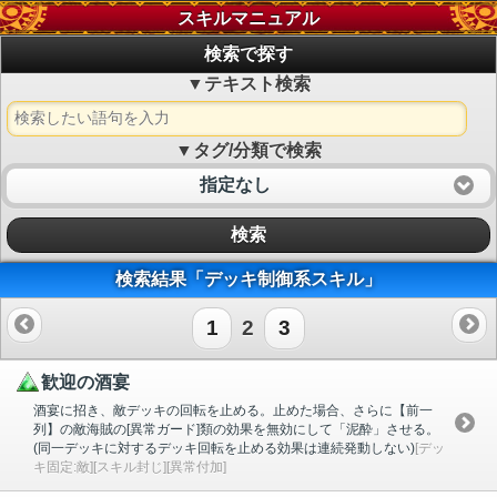
スキルマニュアル
検索で探す
▼テキスト検索
▼タグ/分類で検索
指定なし
検索
検索結果「デッキ制御系スキル」
1
2
3
歓迎の酒宴
酒宴に招き、敵デッキの回転を止める。止めた場合、さらに【前一
列】の敵海賊の[異常ガード]類の効果を無効にして「泥酔」させる。
(同一デッキに対するデッキ回転を止める効果は連続発動しない)
[デッ
キ固定:敵][スキル封じ][異常付加]