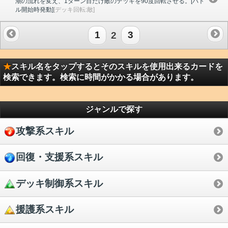
潮の流れを変え、1ターン目だけ敵のデッキを90度回転させる。[バト
ル開始時発動]
[デッキ回転:敵]
1
2
3
★
スキル名をタップするとそのスキルを使用出来るカードを
検索できます。検索に時間がかかる場合があります。
ジャンルで探す
攻撃系スキル
回復・支援系スキル
デッキ制御系スキル
援護系スキル