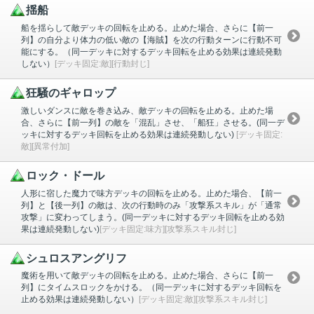
揺船
船を揺らして敵デッキの回転を止める。止めた場合、さらに【前一
列】の自分より体力の低い敵の【海賊】を次の行動ターンに行動不可
能にする。（同一デッキに対するデッキ回転を止める効果は連続発動
しない）
[デッキ固定:敵][行動封じ]
狂騒のギャロップ
激しいダンスに敵を巻き込み、敵デッキの回転を止める。止めた場
合、さらに【前一列】の敵を「混乱」させ、「船狂」させる。(同一デ
ッキに対するデッキ回転を止める効果は連続発動しない)
[デッキ固定:
敵][異常付加]
ロック・ドール
人形に宿した魔力で味方デッキの回転を止める。止めた場合、【前一
列】と【後一列】の敵は、次の行動時のみ「攻撃系スキル」が「通常
攻撃」に変わってしまう。(同一デッキに対するデッキ回転を止める効
果は連続発動しない)
[デッキ固定:味方][攻撃系スキル封じ]
シュロスアングリフ
魔術を用いて敵デッキの回転を止める。止めた場合、さらに【前一
列】にタイムスロックをかける。（同一デッキに対するデッキ回転を
止める効果は連続発動しない）
[デッキ固定:敵][攻撃系スキル封じ]