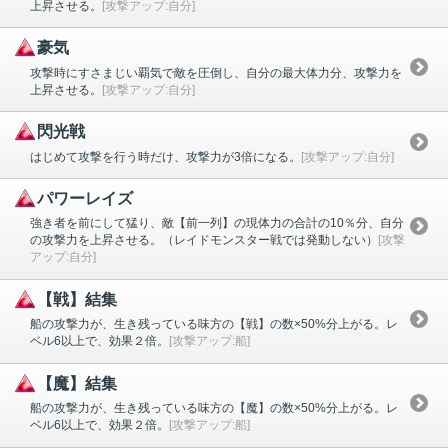
上昇させる。
[攻撃アップ:自分]
豪気
攻撃時にすさまじい覇気で敵を圧倒し、自分の最大体力分、攻撃力を
上昇させる。
[攻撃アップ:自分]
閃光戦
はじめて攻撃を行う時だけ、攻撃力が3倍になる。
[攻撃アップ:自分]
パワーレイズ
強き者を前にして猛り、敵【前一列】の現体力の合計の10％分、自分
の攻撃力を上昇させる。（レイドモンスター戦では発動しない）
[攻撃
アップ:自分]
【戦】結集
船の攻撃力が、生き残っている味方の【戦】の数×50%分上がる。レ
ベル6以上で、効果２倍。
[攻撃アップ:船]
【魔】結集
船の攻撃力が、生き残っている味方の【魔】の数×50%分上がる。レ
ベル6以上で、効果２倍。
[攻撃アップ:船]