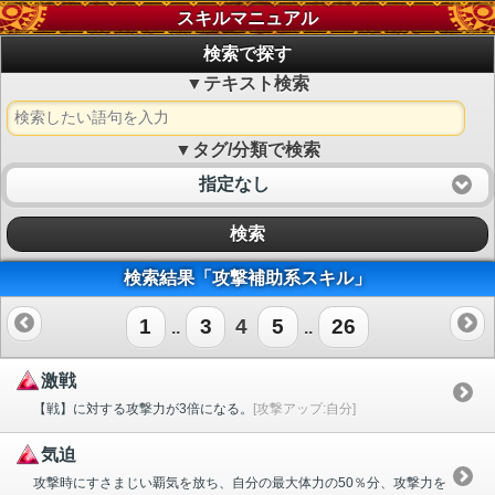
スキルマニュアル
検索で探す
▼テキスト検索
▼タグ/分類で検索
指定なし
検索
検索結果「攻撃補助系スキル」
1
3
4
5
26
..
..
激戦
【戦】に対する攻撃力が3倍になる。
[攻撃アップ:自分]
気迫
攻撃時にすさまじい覇気を放ち、自分の最大体力の50％分、攻撃力を