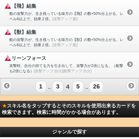
【飛】結集
船の攻撃力が、生き残っている味方の【飛】の数×50%分上がる。レ
ベル6以上で、効果２倍。
[攻撃アップ:船]
【獣】結集
船の攻撃力が、生き残っている味方の【獣】の数×50%分上がる。レ
ベル6以上で、効果２倍。
[攻撃アップ:船]
リーンフォース
攻撃時、自分の持てる力を引き出して、攻撃力が2倍になる。（船撃
も2倍になる）
[攻撃アップ:自分][船撃アップ:自分]
1
3
4
5
26
..
..
★
スキル名をタップするとそのスキルを使用出来るカードを
検索できます。検索に時間がかかる場合があります。
ジャンルで探す